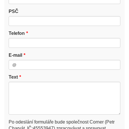
PSČ
Telefon
E-mail
Text
Po odeslání formuláře bude společnost Corner (Petr
Charvát, IČ:45553947) zpracovávat a spravovat