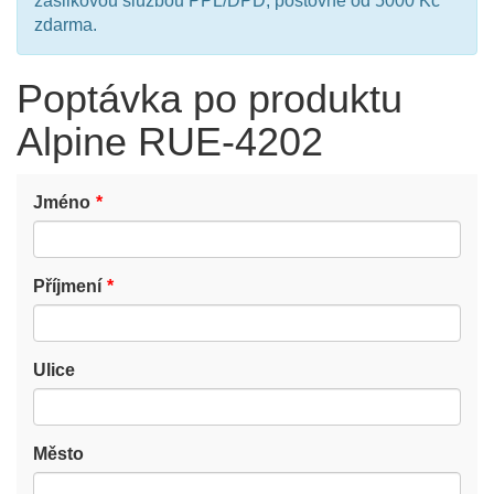
zásilkovou službou PPL/DPD, poštovné od 5000 Kč
zdarma.
Poptávka po produktu
Alpine RUE-4202
Jméno
Příjmení
Ulice
Město