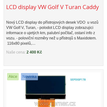
LCD display VW Golf V Turan Caddy
Nový LCD display do přístrojových desek VDO u vozů
VW Golf V, Turan, - polodot LCD display zobrazujici
informace o ujetých km, palubní počítač, ostaní info z
vozu. - poloviční rozměry než u přístrojů s Maxidotem.
116x80 pixelů,…
Naše cena:
2 400 Kč
Akce
Novinka