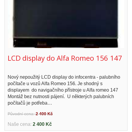
LCD display do Alfa Romeo 156 147
Nový nepoužitý LCD display do infocentra - palubního
počítače u vozů Alfa Romeo 156. Je shodný s
displayem do navigačního přístroje u Alfa romeo 147
Montáž bez nutnosti pájení. U některých palubních
počítačů je potřeba…
Původní cena:
2 400 Kč
Naše cena:
2 400 Kč