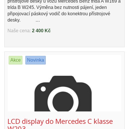
přístrojové desky u vozů Mercedes Benz třída A W169 a
trída B W245. Výměna bez nutnosti pájení, jeden
připojovací páskový vodič do konektrou přístrojové
desky. …
Naše cena:
2 400 Kč
Akce
Novinka
LCD display do Mercedes C klasse
W203