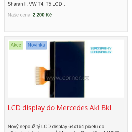
Sharan II, VW T4, T5 LCD…
Naše cena:
2 200 Kč
Akce
Novinka
LCD display do Mercedes Akl Bkl
Nový nepoužitý LCD display 64x164 pixelů do