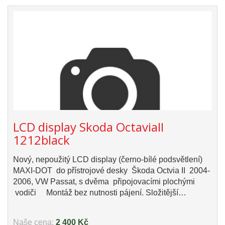
LCD display Skoda OctaviaII
1212black
Nový, nepoužitý LCD display (černo-bílé podsvětlení)
MAXI-DOT do přístrojové desky Škoda Octvia II 2004-
2006, VW Passat, s dvěma připojovacími plochými
vodiči Montáž bez nutnosti pájení. Složitější…
Naše cena:
2 400 Kč