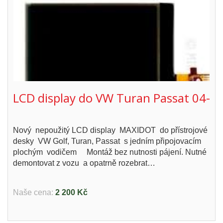
LCD display do VW Turan Passat 04-
Nový nepoužitý LCD display MAXIDOT do přístrojové
desky VW Golf, Turan, Passat s jedním připojovacím
plochým vodičem Montáž bez nutnosti pájení. Nutné
demontovat z vozu a opatrně rozebrat…
Naše cena:
2 200 Kč