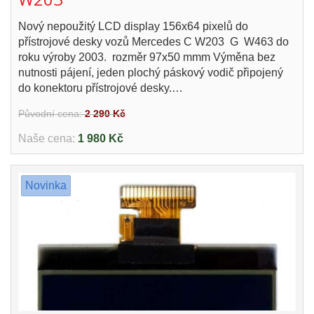
Nový nepoužitý LCD display 156x64 pixelů do
přístrojové desky vozů Mercedes C W203 G W463 do
roku výroby 2003. rozměr 97x50 mmm Výměna bez
nutnosti pájení, jeden plochý páskový vodič připojený
do konektoru přístrojové desky.…
Původní cena:
2 290 Kč
Naše cena:
1 980 Kč
Novinka