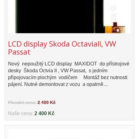
LCD display Skoda OctaviaII, VW
Passat
Nový nepoužitý LCD display MAXIDOT do přístrojové
desky Škoda Octvia II , VW Passat, s jedním
připojovacím plochým vodičem Montáž bez nutnosti
pájení. Nutné demontovat z vozu a opatrně…
Původní cena:
2 400 Kč
Naše cena:
2 400 Kč