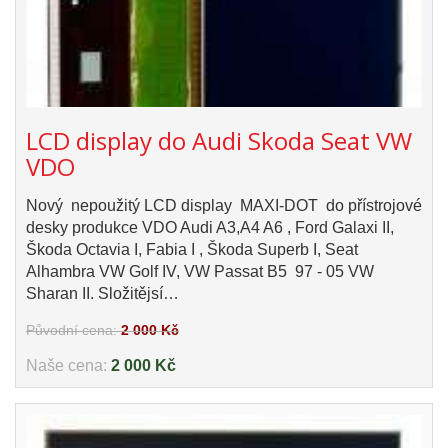
LCD display do Audi Skoda Seat VW
VDO
Nový nepoužitý LCD display MAXI-DOT do přístrojové
desky produkce VDO Audi A3,A4 A6 , Ford Galaxi II,
Škoda Octavia I, Fabia I , Škoda Superb I, Seat
Alhambra VW Golf IV, VW Passat B5 97 - 05 VW
Sharan II. Složitějsí…
Původní cena:
2 000 Kč
Naše cena:
2 000 Kč