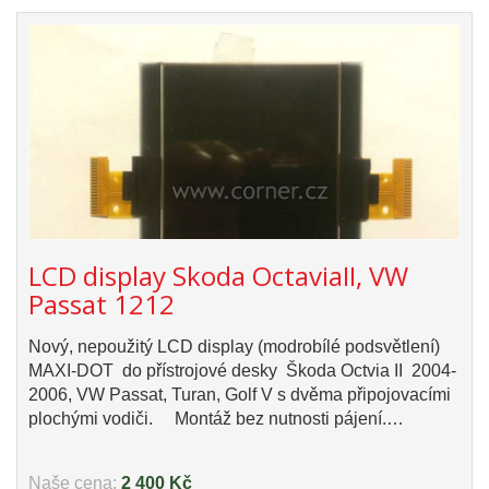
LCD display Skoda OctaviaII, VW
Passat 1212
Nový, nepoužitý LCD display (modrobílé podsvětlení)
MAXI-DOT do přístrojové desky Škoda Octvia II 2004-
2006, VW Passat, Turan, Golf V s dvěma připojovacími
plochými vodiči. Montáž bez nutnosti pájení.…
Naše cena:
2 400 Kč