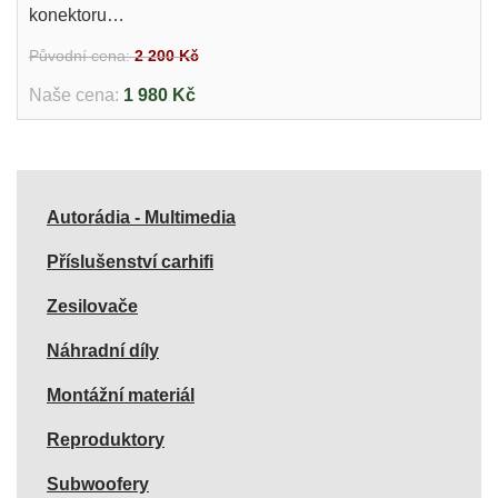
konektoru…
Původní cena:
2 200 Kč
Naše cena:
1 980 Kč
Autorádia - Multimedia
Příslušenství carhifi
Zesilovače
Náhradní díly
Montážní materiál
Reproduktory
Subwoofery