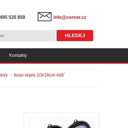
495 535 859
info@corner.cz
HLEDEJ
Kontakty
tory
koax repro 10x16cm 4x6´