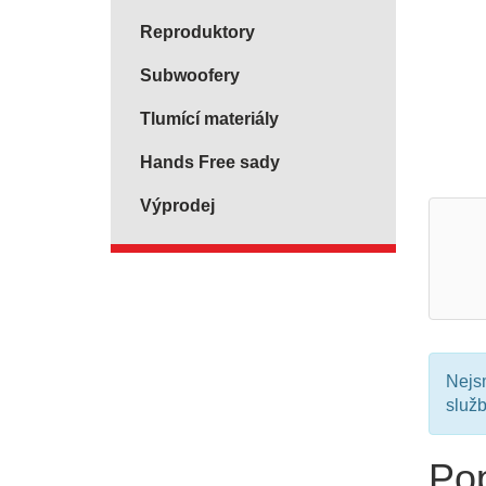
Reproduktory
Subwoofery
Tlumící materiály
Hands Free sady
Výprodej
Nejsm
služ
Pop