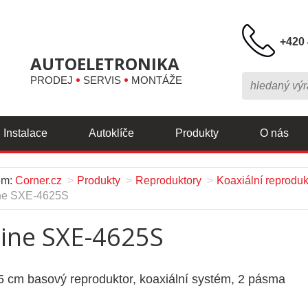
+420 
AUTOELETRONIKA
PRODEJ
SERVIS
MONTÁŽE
Instalace
Autoklíče
Produkty
O nás
em:
Corner.cz
Produkty
Reproduktory
Koaxiální reproduk
ne SXE-4625S
pine SXE-4625S
5 cm basový reproduktor, koaxiální systém, 2 pásma