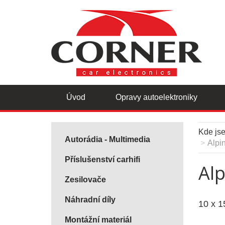
Úvod
Opravy autoelektroniky
Kde js
Autorádia - Multimedia
Alpi
Příslušenství carhifi
Al
Zesilovače
Náhradní díly
10 x 1
Montážní materiál