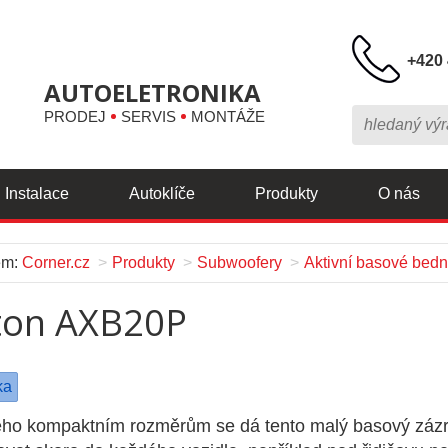
+420 
AUTOELETRONIKA
PRODEJ
SERVIS
MONTÁŽE
Instalace
Autoklíče
Produkty
O nás
em:
Corner.cz
Produkty
Subwoofery
Aktivní basové bedn
ton AXB20P
ka
eho kompaktním rozměrům se dá tento malý basový záz