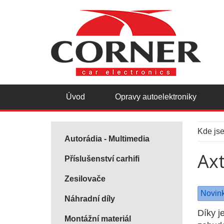
Úvod
Opravy autoelektroniky
Kde js
Autorádia - Multimedia
Ax
Příslušenství carhifi
Zesilovače
Novin
Náhradní díly
Díky j
Montážní materiál