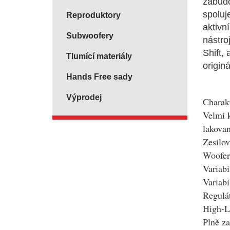
zabudo
spoluj
Reproduktory
aktivn
Subwoofery
nástro
Shift,
Tlumící materiály
origin
Hands Free sady
Výprodej
Charakt
Velmi k
lakova
Zesilo
Woofer
Variabi
Variabi
Regulát
High-Le
Plně z