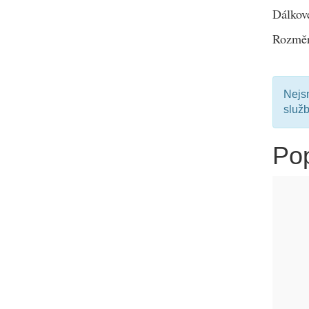
Dálkov
Rozmě
Nejsm
služ
Pop