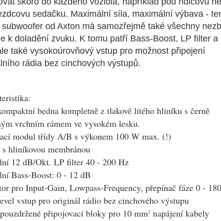
vat skoro do každého vozidla, například pod řidičovu n
ezdcovu sedačku. Maximální síla, maximální výbava - te
í subwoofer od Axton má samozřejmě také všechny nezb
je k doladění zvuku. K tomu patří Bass-Boost, LP filter 
 ale také vysokoúrovňový vstup pro možnost připojení
álního rádia bez cinchových výstupů.
eristika:
ompaktní bedna kompletně z tlakově litého hliníku s černě
ným vrchním rámem ve vysokém lesku.
vací modul třídy A/B s výkonem 100 W max. (!)
 s hliníkovou membránou
lní 12 dB/Okt. LP filter 40 - 200 Hz
lní Bass-Boost: 0 - 12 dB
or pro Input-Gain, Lowpass-Frequency, přepínač fáze 0 - 180
vel vstup pro originál rádio bez cinchového výstupu
apouzdržené připojovací bloky pro 10 mm
napájení kabely
2