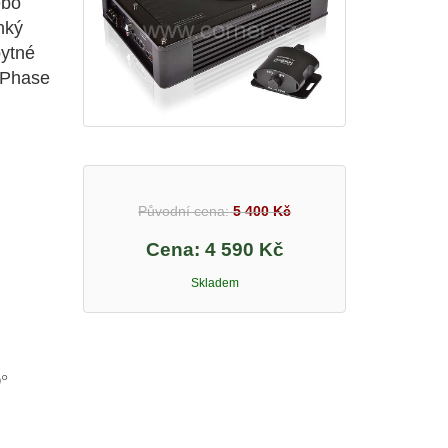
ebo
nký
ytné
a Phase
Původní cena:
5 400 Kč
Cena:
4 590 Kč
Skladem
°