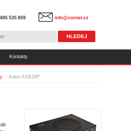
495 535 859
info@corner.cz
HLEDEJ
Kontakty
y
Axton AXB20P
rak