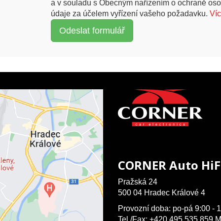
a v souladu s Obecným nařízením o ochraně oso
údaje za účelem vyřízení vašeho požadavku.
Ví
CORNER Auto HiF
Pražská 24
500 04 Hradec Králové 4
Provozní doba: po-pá 9:00 - 1
Tel./Fax: +420 495 535 859 M