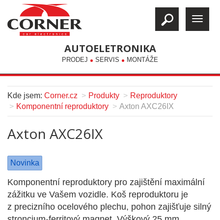
AUTOELETRONIKA
PRODEJ
SERVIS
MONTÁŽE
Kde jsem:
Corner.cz
Produkty
Reproduktory
Komponentní reproduktory
Axton AXC26IX
Axton AXC26IX
Novinka
Komponentní reproduktory pro zajištění maximální
zážitku ve Vašem vozidle. Koš reproduktoru je
z precizního ocelového plechu, pohon zajišťuje silný
stroncium-ferritový magnet. Výškový 25 mm