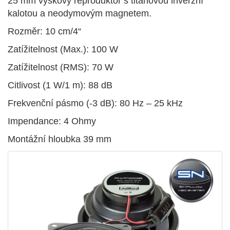
25 mm výškový reproduktor s titanovou inverzní
kalotou a neodymovým magnetem.
Rozměr: 10 cm/4“
Zatížitelnost (Max.): 100 W
Zatížitelnost (RMS): 70 W
Citlivost (1 W/1 m): 88 dB
Frekvenční pásmo (-3 dB): 80 Hz – 25 kHz
Impendance: 4 Ohmy
Montážní hloubka 39 mm