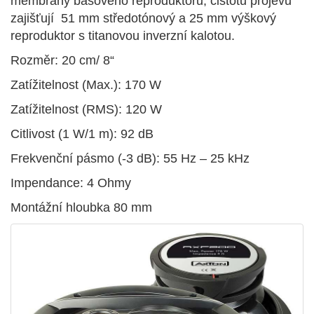
membrány basového reproduktoru, čistotu projevu
zajišťují 51 mm středotónový a 25 mm výškový
reproduktor s titanovou inverzní kalotou.
Rozměr: 20 cm/ 8“
Zatížitelnost (Max.): 170 W
Zatížitelnost (RMS): 120 W
Citlivost (1 W/1 m): 92 dB
Frekvenční pásmo (-3 dB): 55 Hz – 25 kHz
Impendance: 4 Ohmy
Montážní hloubka 80 mm