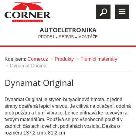
AUTOELETRONIKA
PRODEJ
SERVIS
MONTÁŽE
Kde jsem:
Corner.cz
Produkty
Tlumící materiály
Dynamat Original
Dynamat Original
Dynamat Original je styren-butyadinová hmota, z jedné
strany opatřená lepící vrstvou. Je citlivá na otlačení, odolná
proti požáru a tlumí vibrace. Lehce přilnavá ke kovovým a
tvrdým materiálùm. Používá se pro všeobecné použití v
zadních částech, dveřích, podlahách vozidla. Deska o
rozměru 137.2 cm x 81.2 cm