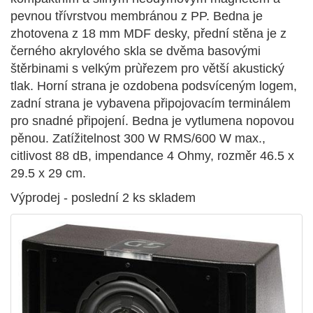
pevnou třívrstvou membránou z PP. Bedna je
zhotovena z 18 mm MDF desky, přední stěna je z
černého akrylového skla se dvěma basovými
štěrbinami s velkým prùřezem pro větší akustický
tlak. Horní strana je ozdobena podsvíceným logem,
zadní strana je vybavena připojovacím terminálem
pro snadné připojení. Bedna je vytlumena nopovou
pěnou. Zatížitelnost 300 W RMS/600 W max.,
citlivost 88 dB, impendance 4 Ohmy, rozměr 46.5 x
29.5 x 29 cm.
Výprodej - poslední 2 ks skladem