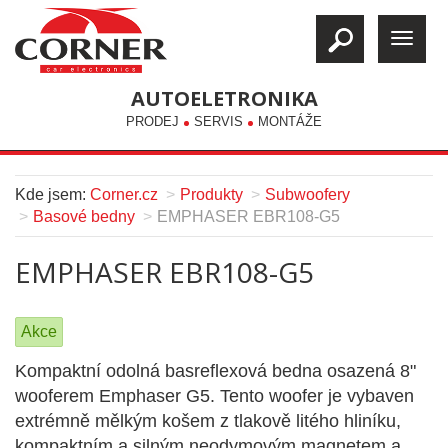
AUTOELETRONIKA
PRODEJ
SERVIS
MONTÁŽE
Kde jsem:
Corner.cz
Produkty
Subwoofery
Basové bedny
EMPHASER EBR108-G5
EMPHASER EBR108-G5
Akce
Kompaktní odolná basreflexová bedna osazená 8"
wooferem Emphaser G5. Tento woofer je vybaven
extrémně mělkým košem z tlakově litého hliníku,
kompaktním a silným neodymovým magnetem a