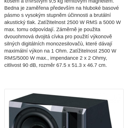
košem a třívrstvým 9,5 kg ferritovým magnetem.
Bedna je zaměřena především na hluboké basové
pásmo s vysokým stupněm účinnosti a brutální
akustický tlak. Zatížitelnost 2500 W RMS a 5000 W
max. tomu odpovídají. Záměrně je použita
dvouohmová dvojitá cívka pro použití výkonově
silných digitálních monozesilovačù, které dávají
maximální výkon na 1 Ohm. Zatížitelnost 2500 W
RMS/5000 W max., impendance 2 x 2 Ohmy,
citlivost 90 dB, rozměr 67.5 x 51.3 x 46.7 cm.