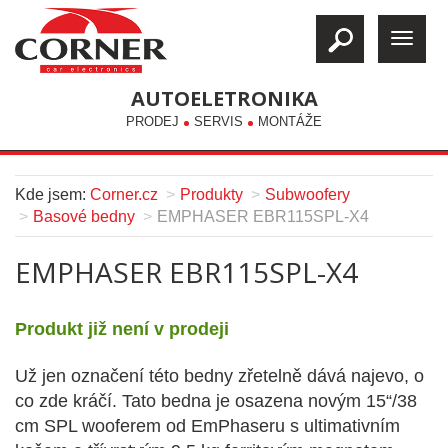
AUTOELETRONIKA
PRODEJ
SERVIS
MONTÁŽE
Kde jsem:
Corner.cz
Produkty
Subwoofery
Basové bedny
EMPHASER EBR115SPL-X4
EMPHASER EBR115SPL-X4
Produkt již není v prodeji
Už jen označení této bedny zřetelně dává najevo, o
co zde kráčí. Tato bedna je osazena novým 15“/38
cm SPL wooferem od EmPhaseru s ultimativním