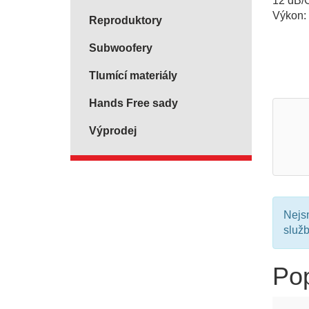
12 dB/O
Výkon:
Reproduktory
Subwoofery
Tlumící materiály
Hands Free sady
Výprodej
Nejsm
služ
Pop