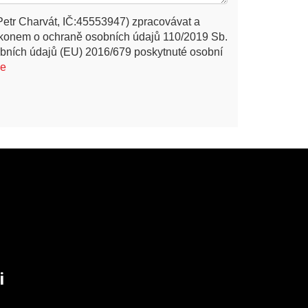
Petr Charvát, IČ:45553947) zpracovávat a
ákonem o ochraně osobních údajů 110/2019 Sb.
bních údajů (EU) 2016/679 poskytnuté osobní
ce
i