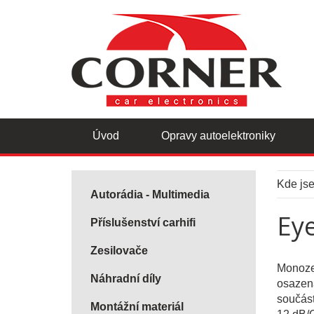
Úvod
Opravy autoelektroniky
Kde js
Autorádia - Multimedia
Ey
Příslušenství carhifi
Zesilovače
Monoze
Náhradní díly
osazená
součást
Montážní materiál