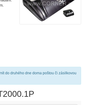
vládání.
m.
mít do druhého dne doma poštou či zásilkovou
 T2000.1P