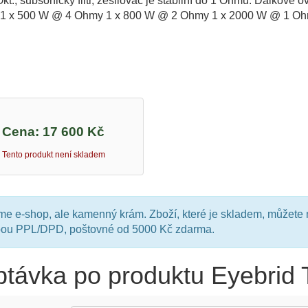
kt., subsonický filtr, zesilovač je stabilní do 1 Ohmu. Dálkové o
 1 x 500 W @ 4 Ohmy 1 x 800 W @ 2 Ohmy 1 x 2000 W @ 1 Oh
Cena:
17 600 Kč
Tento produkt není skladem
e e-shop, ale kamenný krám. Zboží, které je skladem, můžete 
bou PPL/DPD, poštovné od 5000 Kč zdarma.
távka po produktu Eyebrid