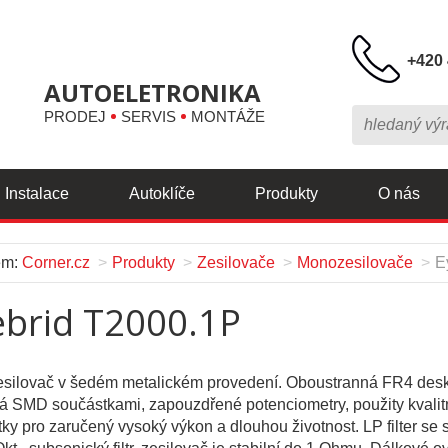
+420 
AUTOELETRONIKA
PRODEJ
SERVIS
MONTÁŽE
Instalace
Autoklíče
Produkty
O nás
em:
Corner.cz
Produkty
Zesilovače
Monozesilovače
E
ebrid T2000.1P
silovač v šedém metalickém provedení. Oboustranná FR4 des
 SMD součástkami, zapouzdřené potenciometry, použity kvalit
ky pro zaručený vysoký výkon a dlouhou životnost. LP filter se s