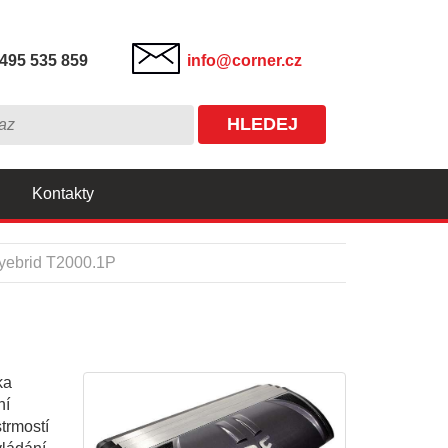
495 535 859
info@corner.cz
HLEDEJ
Kontakty
yebrid T2000.1P
ka
ní
trmostí