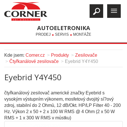
AUTOELETRONIKA
PRODEJ
SERVIS
MONTÁŽE
Kde jsem:
Corner.cz
Produkty
Zesilovače
Čtyřkanálové zesilovače
Eyebrid Y4Y450
Eyebrid Y4Y450
čtyřkanálový zesilovač americké značky Eyebrid s
vysokým výstupním výkonem, mosfetový dvojitý sí?ový
zdroj, stabilní do 2 Ohmù, 12 dB/Okt. HP/LP Filter 40 - 200
Hz. Výkon 2 x 50 + 2 x 100 W RMS @ 4 Ohm (2 x 50 W
RMS + 1 x 300 W RMS v mùstku)