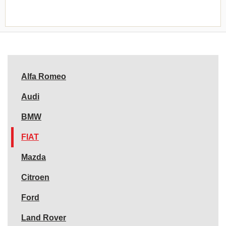
Alfa Romeo
Audi
BMW
FIAT
Mazda
Citroen
Ford
Land Rover