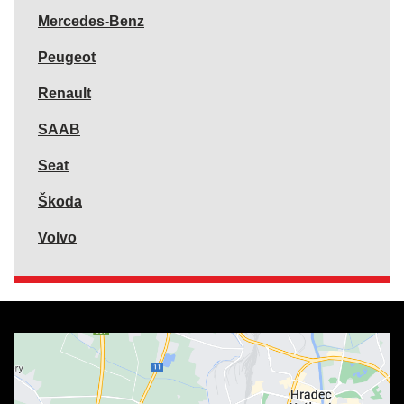
Mercedes-Benz
Peugeot
Renault
SAAB
Seat
Škoda
Volvo