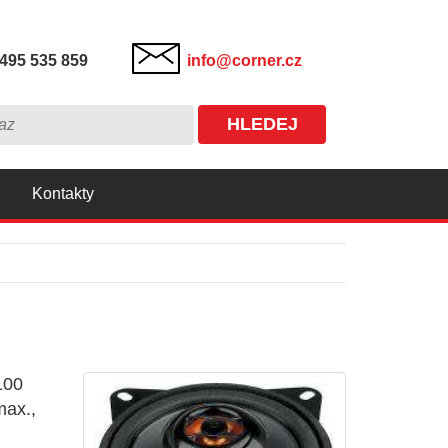
495 535 859
info@corner.cz
HLEDEJ
Kontakty
100
max.,