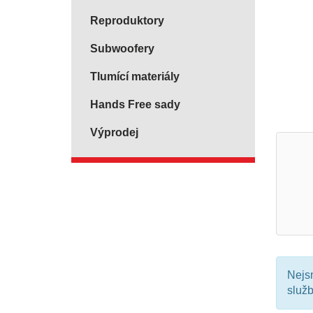
Reproduktory
Subwoofery
Tlumící materiály
Hands Free sady
Výprodej
Nejsm
služ