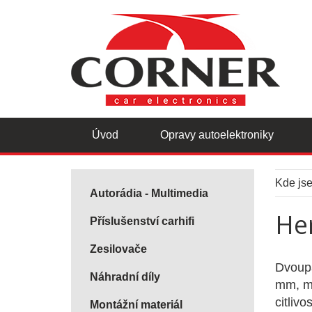
Úvod
Opravy autoelektroniky
Kde js
Autorádia - Multimedia
He
Příslušenství carhifi
Zesilovače
Dvoupá
Náhradní díly
mm, mo
citliv
Montážní materiál