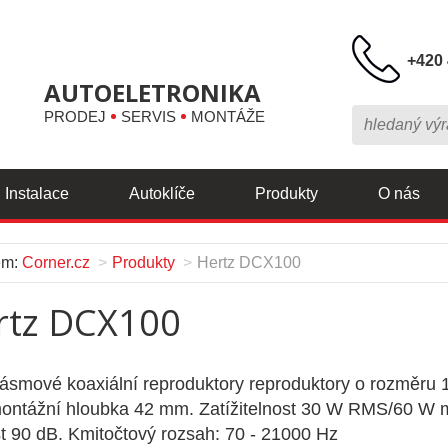
+420 
AUTOELETRONIKA
PRODEJ
SERVIS
MONTÁŽE
Instalace
Autoklíče
Produkty
O nás
em:
Corner.cz
Produkty
Hertz DCX100
rtz DCX100
smové koaxiální reproduktory reproduktory o rozměru 
ntážní hloubka 42 mm. Zatížitelnost 30 W RMS/60 W 
ost 90 dB. Kmitočtový rozsah: 70 - 21000 Hz