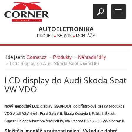
AUTOELETRONIKA
PRODEJ
SERVIS
MONTÁŽE
Kde jsem:
Corner.cz
Produkty
Náhradní díly
LCD display do Audi Skoda Seat VW VDO
LCD display do Audi Skoda Seat
VW VDO
Nový nepoužitý LCD display MAXI-DOT do přístrojové desky produkce
VDO Audi A3,A4 A6 , Ford Galaxi II, Škoda Octavia I, Fabia I , Škoda
Superb I, Seat Alhambra VW Golf IV, VW Passat B5 97 - 05 VW Sharan II.
Složitějsí montáž s nutnosti pájení
.
Vyžaduje dobré