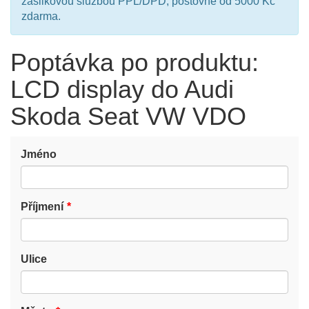
zásilkovou službou PPL/DPD, poštovné od 5000 Kč
zdarma.
Poptávka po produktu:
LCD display do Audi
Skoda Seat VW VDO
Jméno
Příjmení
Ulice