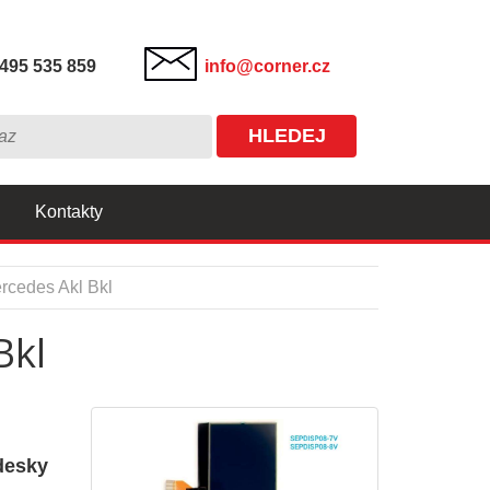
495 535 859
info@corner.cz
HLEDEJ
Kontakty
rcedes Akl Bkl
Bkl
desky