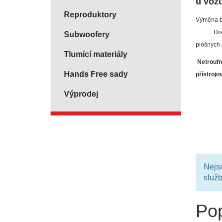
u voz
Reproduktory
Výměna b
Display 
Subwoofery
plošných 
Tlumící materiály
Netroufn
Hands Free sady
přístroj
Výprodej
Nejsm
služ
Pop