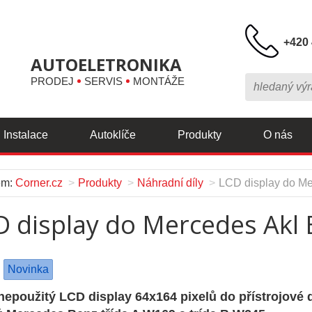
+420 
AUTOELETRONIKA
PRODEJ
SERVIS
MONTÁŽE
Instalace
Autoklíče
Produkty
O nás
em:
Corner.cz
Produkty
Náhradní díly
LCD display do Me
 display do Mercedes Akl 
Novinka
nepoužitý LCD display 64x164 pixelů do přístrojové 