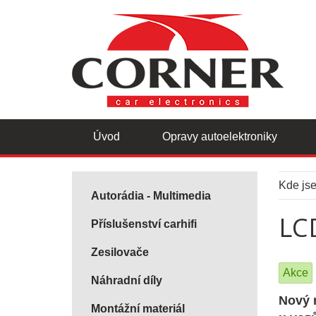
Úvod
Opravy autoelektroniky
Kde js
Autorádia - Multimedia
LCD
Příslušenství carhifi
Zesilovače
Akce
Náhradní díly
Nový 
Montážní materiál