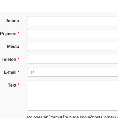
Jméno
Příjmení
Město
Telefon
E-mail
Text
Po odeslání formuláře bude společnost Corner (