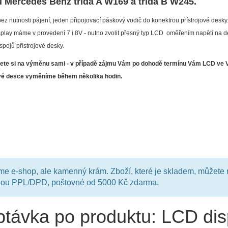
ů Mercedes Benz třída A W169 a trída B W245.
ez nutnosti pájení, jeden připojovací páskový vodič do konektrou přístrojo
máme v provedení 7 i 8V - nutno zvolit přesný typ LCD oměřením napětí na d
spojů přístrojové desky.
ete si na výměnu sami - v případě zájmu Vám po dohodě termínu Vám LCD ve 
ové desce vyměníme během několika hodin.
e e-shop, ale kamenný krám. Zboží, které je skladem, můžete 
bou PPL/DPD, poštovné od 5000 Kč zdarma.
távka po produktu: LCD dis