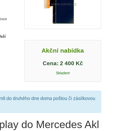
vé desky.
esce
Vaší
Akční nabídka
Cena:
2 400 Kč
Skladem
mít do druhého dne doma poštou či zásilkovou
play do Mercedes Akl