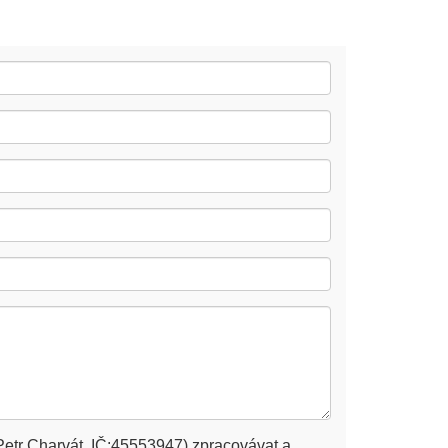
Petr Charvát, IČ:45553947) zpracovávat a