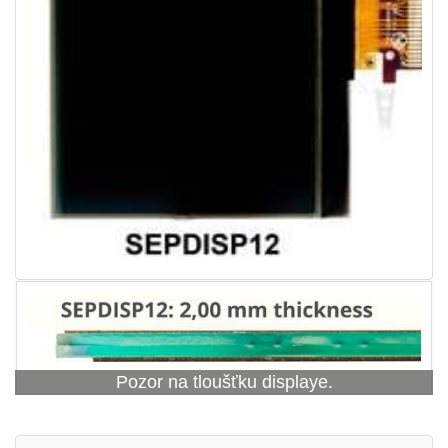
Pozor na tloušťku displaye.