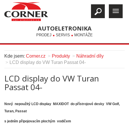
AUTOELETRONIKA
PRODEJ
SERVIS
MONTÁŽE
Kde jsem:
Corner.cz
Produkty
Náhradní díly
LCD display do VW Turan Passat 04-
LCD display do VW Turan
Passat 04-
Nový nepoužitý LCD display MAXIDOT do přístrojové desky VW Golf,
Turan, Passat
s jedním připojovacím plochým vodičem