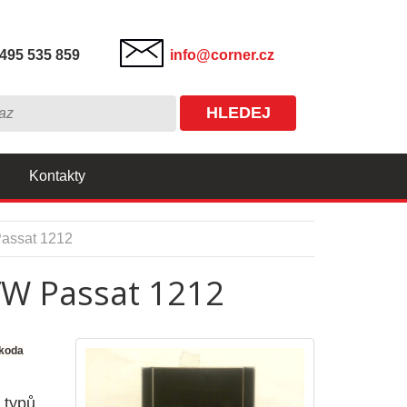
495 535 859
info@corner.cz
HLEDEJ
Kontakty
Passat 1212
 VW Passat 1212
Škoda
 typů,