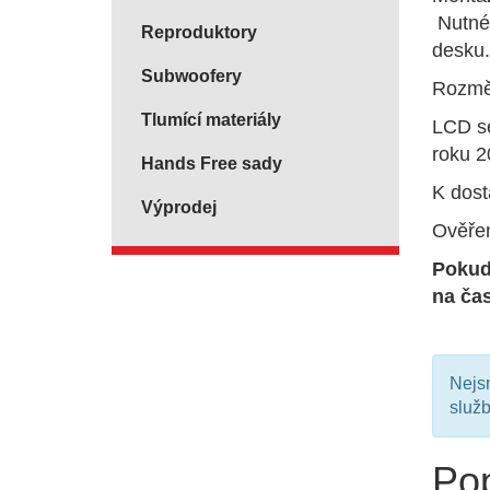
Nutné 
Reproduktory
desku.
Subwoofery
Rozmě
Tlumící materiály
LCD se
roku 2
Hands Free sady
K dost
Výprodej
Ověřen
Pokud
na ča
Nejsm
služ
Pop