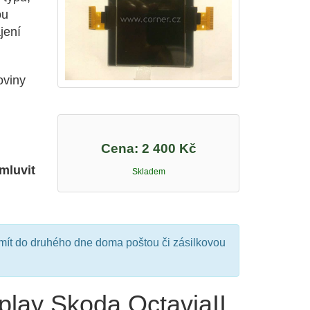
ou
ájení
oviny
Cena:
2 400 Kč
mluvit
Skladem
mít do druhého dne doma poštou či zásilkovou
play Skoda OctaviaII,