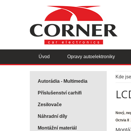
Úvod
Opravy autoelektroniky
Kde js
Autorádia - Multimedia
LCD
Příslušenství carhifi
Zesilovače
Nový, ne
Náhradní díly
Octvia II
Montážní materiál
Montáž