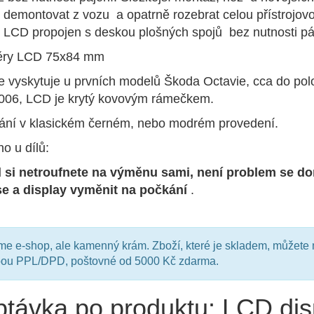
demontovat z vozu a opatrně rozebrat celou přístrojov
 LCD propojen s deskou plošných spojů bez nutnosti p
ry LCD 75x84 mm
 vyskytuje u prvních modelů Škoda Octavie, cca do pol
006, LCD je krytý kovovým rámečkem.
ání v klasickém černém, nebo modrém provedení.
o u dílů:
 si netroufnete na výměnu sami, není problem se do
se a display vyměnit na počkání
.
e e-shop, ale kamenný krám. Zboží, které je skladem, můžete 
bou PPL/DPD, poštovné od 5000 Kč zdarma.
távka po produktu: LCD dis