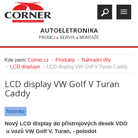
AUTOELETRONIKA
PRODEJ
SERVIS
MONTÁŽE
Kde jsem:
Corner.cz
Produkty
Náhradní díly
LCD displaye
LCD display VW Golf V Turan Caddy
LCD display VW Golf V Turan
Caddy
Novinka
Nový LCD display do přístrojových desek VDO
u vozů VW Golf V, Turan, - polodot