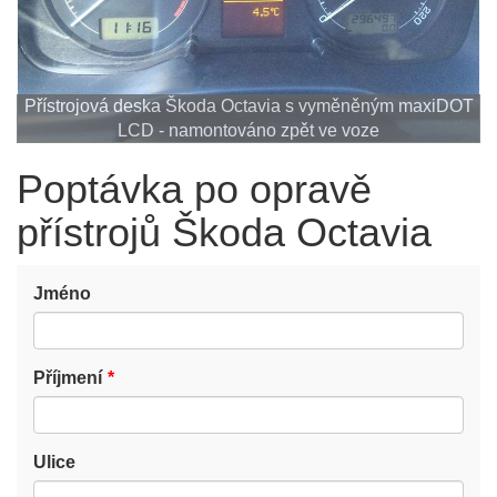
Přístrojová deska Škoda Octavia s vyměněným maxiDOT
LCD - namontováno zpět ve voze
Poptávka po opravě
přístrojů Škoda Octavia
Jméno
Příjmení
Ulice