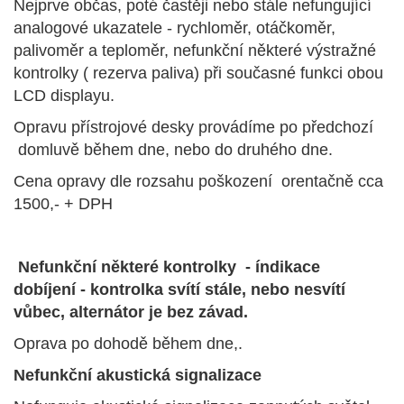
Nejprve občas, poté častěji nebo stále nefungující
analogové ukazatele - rychloměr, otáčkoměr,
palivoměr a teploměr, nefunkční některé výstražné
kontrolky ( rezerva paliva) při současné funkci obou
LCD displayu.
Opravu přístrojové desky provádíme po předchozí
domluvě během dne, nebo do druhého dne.
Cena opravy dle rozsahu poškození orentačně cca
1500,- + DPH
Nefunkční některé kontrolky - índikace
dobíjení - kontrolka svítí stále, nebo nesvítí
vůbec, alternátor je bez závad.
Oprava po dohodě během dne,.
Nefunkční akustická signalizace