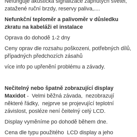
Nefunguje akustická signalizace zapnutých světel,
zatažené ruční brzdy, reservy paliva,....
Nefunkční teploměr a palivoměr v důsledku
zkratu na kabeláži el instalace
Oprava do dohodě 1-2 dny
Ceny oprav dle rozsahu poškozeni, potřebných dílů,
případných předchozích zásahů
více info po upřenění problému a závady.
Nečitelný nebo špatně zobrazující display
Maxidot
- Velmi běžná závada, nezobrazují
některé řádky, nejprve se projevující teplotní
závislost, posléze není čeitelný celý LCD.
Display vyměníme po dohodě během dne.
Cena dle typu použitého LCD display a jeho