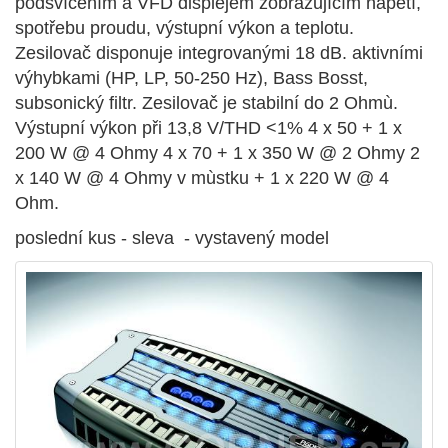
podsvícením a VFD displejem zobrazujícím napětí,
spotřebu proudu, výstupní výkon a teplotu.
Zesilovač disponuje integrovanými 18 dB. aktivními
výhybkami (HP, LP, 50-250 Hz), Bass Bosst,
subsonický filtr. Zesilovač je stabilní do 2 Ohmù.
Výstupní výkon při 13,8 V/THD <1% 4 x 50 + 1 x
200 W @ 4 Ohmy 4 x 70 + 1 x 350 W @ 2 Ohmy 2
x 140 W @ 4 Ohmy v mùstku + 1 x 220 W @ 4
Ohm.
poslední kus - sleva - vystavený model