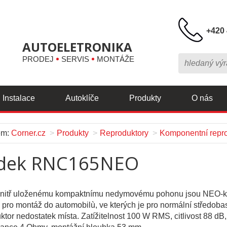
+420 
AUTOELETRONIKA
PRODEJ
SERVIS
MONTÁŽE
Instalace
Autoklíče
Produkty
O nás
em:
Corner.cz
Produkty
Reproduktory
Komponentní repro
dek RNC165NEO
vnitř uloženému kompaktnímu nedymovému pohonu jsou NEO-
pro montáž do automobilù, ve kterých je pro normální středoba
ktor nedostatek místa. Zatížitelnost 100 W RMS, citlivost 88 dB,