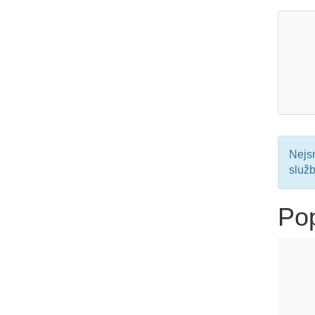
Nejsm
služ
Po