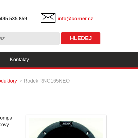
495 535 859
info@corner.cz
HLEDEJ
Kontakty
duktory
Rodek RNC165NEO
kompa
sový