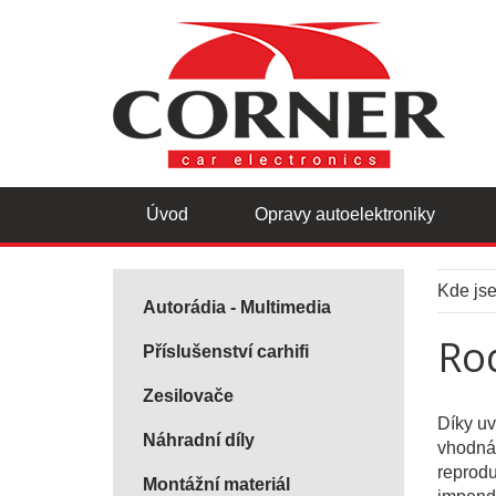
Úvod
Opravy autoelektroniky
Kde js
Autorádia - Multimedia
Ro
Příslušenství carhifi
Zesilovače
Díky u
Náhradní díly
vhodná 
reprodu
Montážní materiál