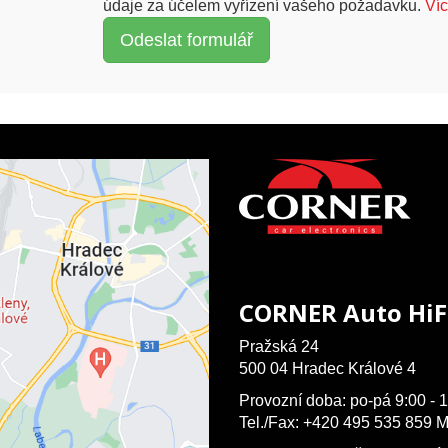
údaje za účelem vyřízení vašeho požadavku.
Ví
CORNER Auto HiF
Pražská 24
500 04 Hradec Králové 4
Provozní doba: po-pá 9:00 - 1
Tel./Fax: +420 495 535 859 M