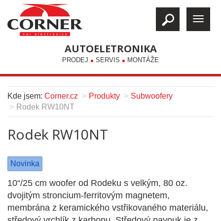
AUTOELETRONIKA
PRODEJ
SERVIS
MONTÁŽE
Kde jsem:
Corner.cz
Produkty
Subwoofery
Rodek RW10NT
Rodek RW10NT
Novinka
10“/25 cm woofer od Rodeku s velkým, 80 oz.
dvojitým stroncium-ferritovým magnetem,
membrána z keramického vstřikovaného materiálu,
středový vrchlík z karbonu. Středový pavouk je z