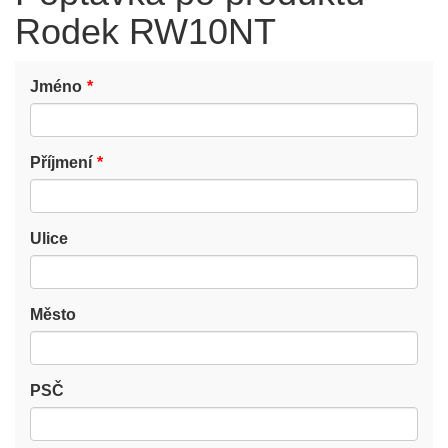
Rodek RW10NT
Jméno
Příjmení
Ulice
Město
PSČ