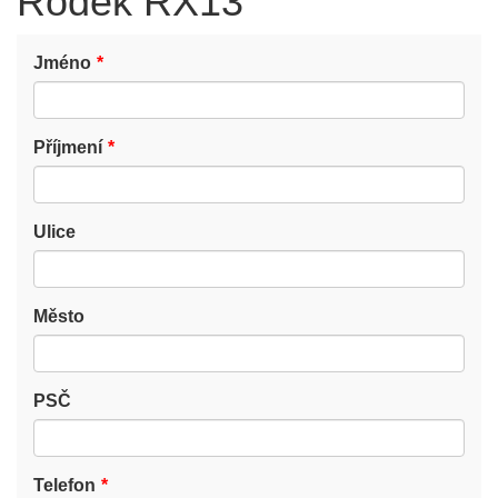
Rodek RX13
Jméno
Příjmení
Ulice
Město
PSČ
Telefon