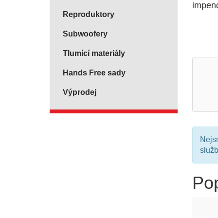
impen
Reproduktory
Subwoofery
Tlumící materiály
Hands Free sady
Výprodej
Nejsm
služ
Po