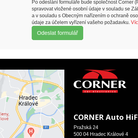
Po odeslání formuláře bude společnost Corner (
spravovat vložené osobní údaje v souladu se Z
a v souladu s Obecným nařízením o ochraně oso
údaje za účelem vyřízení vašeho požadavku.
Ví
CORNER Auto HiF
Pražská 24
500 04 Hradec Králové 4