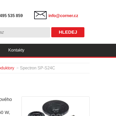
495 535 859
info@corner.cz
HLEDEJ
Kontakty
duktory
Spectron SP-S24C
ového
60 W,