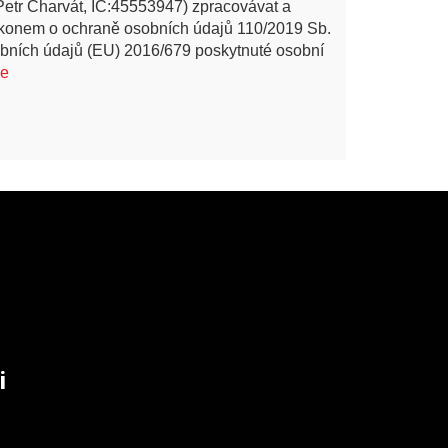
Petr Charvát, IČ:45553947) zpracovávat a
ákonem o ochraně osobních údajů 110/2019 Sb.
bních údajů (EU) 2016/679 poskytnuté osobní
ce
i