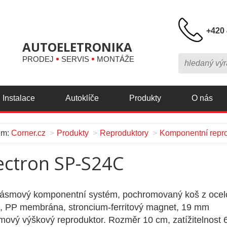
+420 
AUTOELETRONIKA
PRODEJ
SERVIS
MONTÁŽE
Instalace
Autoklíče
Produkty
O nás
em:
Corner.cz
Produkty
Reproduktory
Komponentní repro
ectron SP-S24C
ásmový komponentní systém, pochromovaný koš z ocel
, PP membrána, stroncium-ferritový magnet, 19 mm
ový výškový reproduktor. Rozměr 10 cm, zatížitelnost 