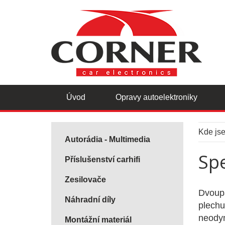
Úvod
Opravy autoelektroniky
Kde js
Autorádia - Multimedia
Sp
Příslušenství carhifi
Zesilovače
Dvoup
Náhradní díly
plechu
neodym
Montážní materiál