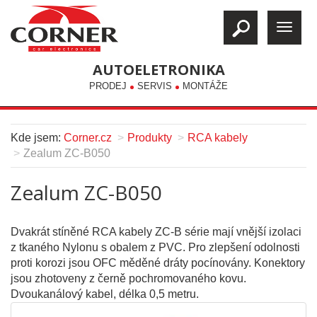
AUTOELETRONIKA
PRODEJ
SERVIS
MONTÁŽE
Kde jsem:
Corner.cz
Produkty
RCA kabely
Zealum ZC-B050
Zealum ZC-B050
Dvakrát stíněné RCA kabely ZC-B série mají vnější izolaci
z tkaného Nylonu s obalem z PVC. Pro zlepšení odolnosti
proti korozi jsou OFC měděné dráty pocínovány. Konektory
jsou zhotoveny z černě pochromovaného kovu.
Dvoukanálový kabel, délka 0,5 metru.