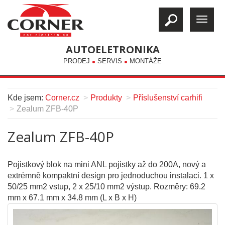
AUTOELETRONIKA
PRODEJ
SERVIS
MONTÁŽE
Kde jsem:
Corner.cz
Produkty
Příslušenství carhifi
Zealum ZFB-40P
Zealum ZFB-40P
Pojistkový blok na mini ANL pojistky až do 200A, nový a
extrémně kompaktní design pro jednoduchou instalaci. 1 x
50/25 mm2 vstup, 2 x 25/10 mm2 výstup. Rozměry: 69.2
mm x 67.1 mm x 34.8 mm (L x B x H)