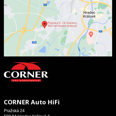
CORNER Auto HiFi
Pražská 24