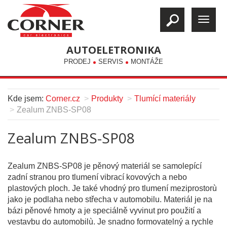
AUTOELETRONIKA
PRODEJ
SERVIS
MONTÁŽE
Kde jsem:
Corner.cz
Produkty
Tlumící materiály
Zealum ZNBS-SP08
Zealum ZNBS-SP08
Zealum ZNBS-SP08 je pěnový materiál se samolepící
zadní stranou pro tlumení vibrací kovových a nebo
plastových ploch. Je také vhodný pro tlumení meziprostorù
jako je podlaha nebo střecha v automobilu. Materiál je na
bázi pěnové hmoty a je speciálně vyvinut pro použití a
vestavbu do automobilù. Je snadno formovatelný a rychle