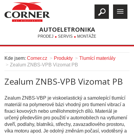
AUTOELETRONIKA
PRODEJ
SERVIS
MONTÁŽE
Kde jsem:
Corner.cz
Produkty
Tlumící materiály
Zealum ZNBS-VPB Vizomat PB
Zealum ZNBS-VPB Vizomat PB
Zealum ZNBS-VBP je viskoelastický a samolepící tlumící
materiál na polymerové bázi vhodný pro tlumení vibrací a
fixaci kovových nebo umělohmotných dílù. Materiál je
určený především pro použití v automobilech na vytlumení
dveří, podlahy, blatníkù, střechy, zavazadlového prostoru,
víka motoru apod. Je odolný změnám počasí, vodotěsný a