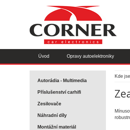
Úvod
Opravy autoelektroniky
Kde js
Autorádia - Multimedia
Ze
Příslušenství carhifi
Zesilovače
Mínusov
Náhradní díly
robustn
Montážní materiál