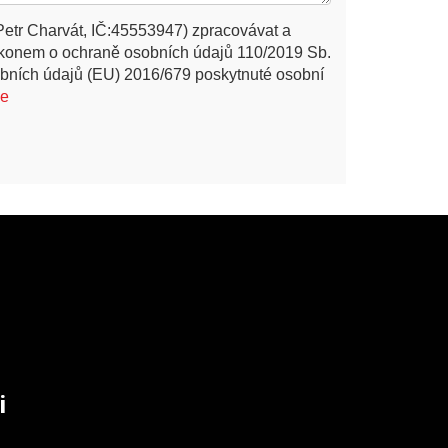
Petr Charvát, IČ:45553947) zpracovávat a
ákonem o ochraně osobních údajů 110/2019 Sb.
bních údajů (EU) 2016/679 poskytnuté osobní
ce
i