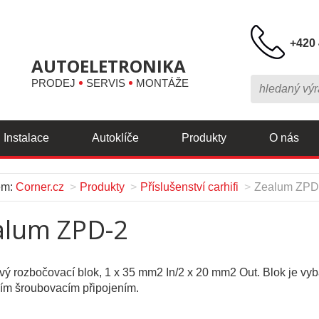
+420 
AUTOELETRONIKA
PRODEJ
SERVIS
MONTÁŽE
Instalace
Autoklíče
Produkty
O nás
em:
Corner.cz
Produkty
Příslušenství carhifi
Zealum ZPD
alum ZPD-2
ý rozbočovací blok, 1 x 35 mm2 In/2 x 20 mm2 Out. Blok je vy
ím šroubovacím připojením.