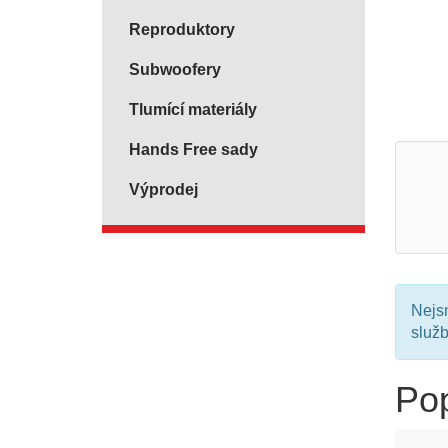
Reproduktory
Subwoofery
Tlumící materiály
Hands Free sady
Výprodej
Nejsm
služ
Po