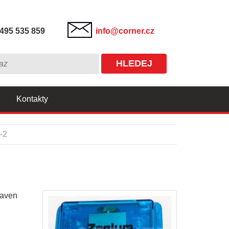
495 535 859
info@corner.cz
HLEDEJ
Kontakty
-2
baven