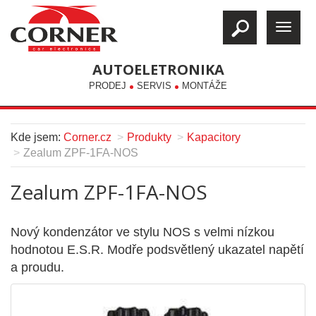
AUTOELETRONIKA
PRODEJ
SERVIS
MONTÁŽE
Kde jsem:
Corner.cz
Produkty
Kapacitory
Zealum ZPF-1FA-NOS
Zealum ZPF-1FA-NOS
Nový kondenzátor ve stylu NOS s velmi nízkou
hodnotou E.S.R. Modře podsvětlený ukazatel napětí
a proudu.