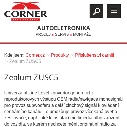
AUTOELETRONIKA
PRODEJ
SERVIS
MONTÁŽE
Kde jsem:
Corner.cz
Produkty
Příslušenství carhifi
Zealum ZUSC5
Zealum ZUSC5
Univerzální Line Level konvertor generující z
reproduktorových výstupu OEM rádia/navigace monosignál
pro provoz subwooferu a další cinchový signál k ovládání
centrálního kanálu. To umožòuje provoz vícekanálového
zesilovače, např. také k instalaci multimediálního zařízení
do vozidla, ve kterém nechcete měnit originální rádio za