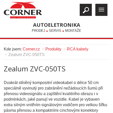
AUTOELETRONIKA
PRODEJ
SERVIS
MONTÁŽE
Kde jsem:
Corner.cz
Produkty
RCA kabely
Zealum ZVC-050TS
Zealum ZVC-050TS
Dvakrát stíněný kompositní videokabel o délce 50 cm
speciálně vyvinutý pro zabránění nežádoucích šumù při
přenosu videosignálu a zajištění kvalitního obrazu i v
podmínkách, jaké panují ve vozidle. Kabel je vybaven
extra silným vnitřním signálovým vodičem pro velkou šířku
pásma přenosu a kompaktními cinchovými konektory