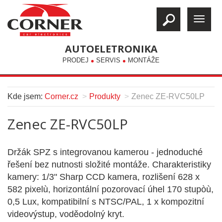
AUTOELETRONIKA
PRODEJ
SERVIS
MONTÁŽE
Kde jsem:
Corner.cz
Produkty
Zenec ZE-RVC50LP
Zenec ZE-RVC50LP
Držák SPZ s integrovanou kamerou - jednoduché
řešení bez nutnosti složité montáže. Charakteristiky
kamery: 1/3" Sharp CCD kamera, rozlišení 628 x
582 pixelù, horizontální pozorovací úhel 170 stupòù,
0,5 Lux, kompatibilní s NTSC/PAL, 1 x kompozitní
videovýstup, voděodolný kryt.