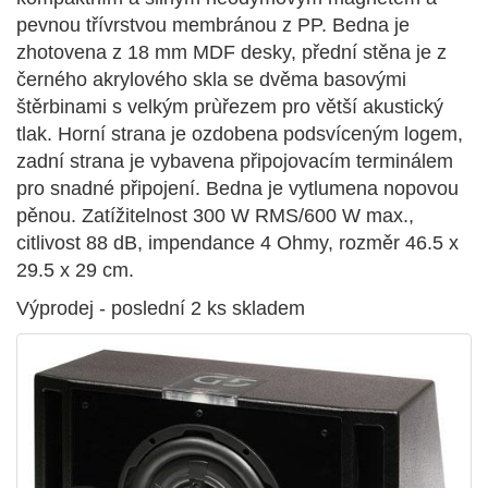
pevnou třívrstvou membránou z PP. Bedna je
zhotovena z 18 mm MDF desky, přední stěna je z
černého akrylového skla se dvěma basovými
štěrbinami s velkým prùřezem pro větší akustický
tlak. Horní strana je ozdobena podsvíceným logem,
zadní strana je vybavena připojovacím terminálem
pro snadné připojení. Bedna je vytlumena nopovou
pěnou. Zatížitelnost 300 W RMS/600 W max.,
citlivost 88 dB, impendance 4 Ohmy, rozměr 46.5 x
29.5 x 29 cm.
Výprodej - poslední 2 ks skladem