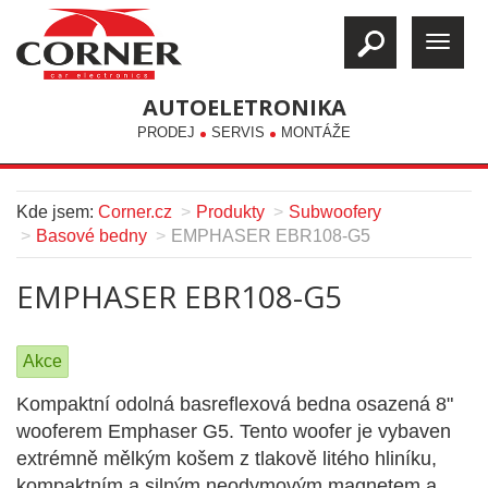
AUTOELETRONIKA
PRODEJ
SERVIS
MONTÁŽE
Kde jsem:
Corner.cz
Produkty
Subwoofery
Basové bedny
EMPHASER EBR108-G5
EMPHASER EBR108-G5
Akce
Kompaktní odolná basreflexová bedna osazená 8"
wooferem Emphaser G5. Tento woofer je vybaven
extrémně mělkým košem z tlakově litého hliníku,
kompaktním a silným neodymovým magnetem a