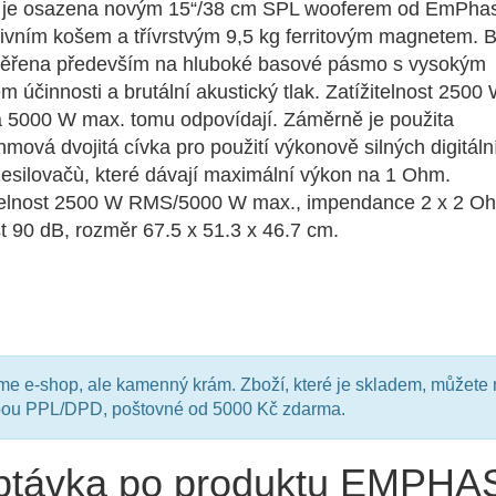
 je osazena novým 15“/38 cm SPL wooferem od EmPhas
tivním košem a třívrstvým 9,5 kg ferritovým magnetem. 
měřena především na hluboké basové pásmo s vysokým
m účinnosti a brutální akustický tlak. Zatížitelnost 2500
5000 W max. tomu odpovídají. Záměrně je použita
mová dvojitá cívka pro použití výkonově silných digitáln
silovačù, které dávají maximální výkon na 1 Ohm.
telnost 2500 W RMS/5000 W max., impendance 2 x 2 O
ost 90 dB, rozměr 67.5 x 51.3 x 46.7 cm.
e e-shop, ale kamenný krám. Zboží, které je skladem, můžete 
bou PPL/DPD, poštovné od 5000 Kč zdarma.
ptávka po produktu EMPH