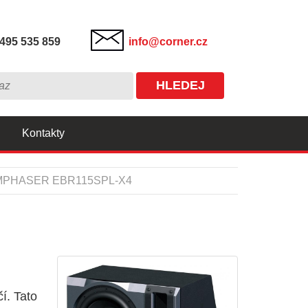
495 535 859
info@corner.cz
HLEDEJ
Kontakty
PHASER EBR115SPL-X4
í. Tato