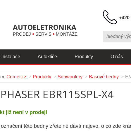
+420 
AUTOELETRONIKA
PRODEJ
SERVIS
MONTÁŽE
Instalace
Autoklíče
Produkty
O nás
em:
Corner.cz
Produkty
Subwoofery
Basové bedny
EM
PHASER EBR115SPL-X4
t již není v prodeji
 označení této bedny zřetelně dává najevo, o co zde kráč