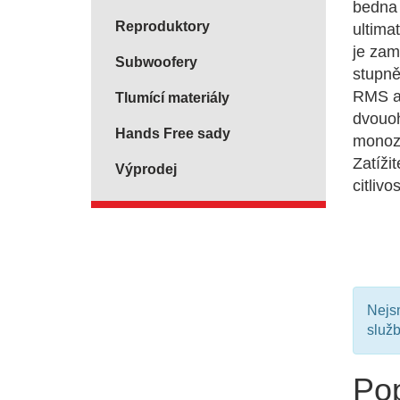
bedna
Reproduktory
ultima
je za
Subwoofery
stupně
RMS a 
Tlumící materiály
dvouoh
Hands Free sady
monoze
Zatíži
Výprodej
citliv
Nejsm
služ
Po