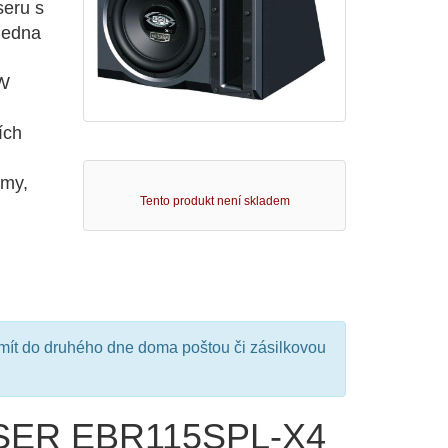
eru s
Bedna
 W
ích
hmy,
Tento produkt není skladem
mít do druhého dne doma poštou či zásilkovou
ASER EBR115SPL-X4