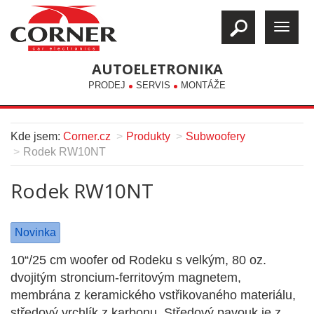
AUTOELETRONIKA
PRODEJ
SERVIS
MONTÁŽE
Kde jsem:
Corner.cz
Produkty
Subwoofery
Rodek RW10NT
Rodek RW10NT
Novinka
10“/25 cm woofer od Rodeku s velkým, 80 oz.
dvojitým stroncium-ferritovým magnetem,
membrána z keramického vstřikovaného materiálu,
středový vrchlík z karbonu. Středový pavouk je z