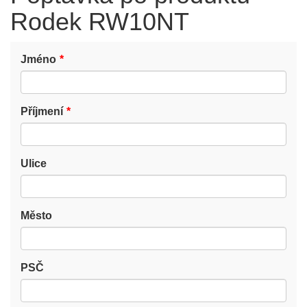
Rodek RW10NT
Jméno
Příjmení
Ulice
Město
PSČ